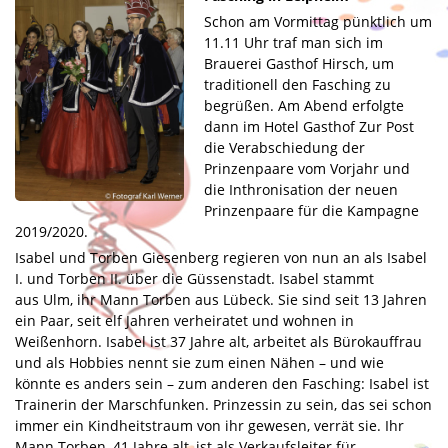
Schon am Vormittag pünktlich um
Tanzmariechen
11.11 Uhr traf man sich im
Leipheimer Gassaheulr
Brauerei Gasthof Hirsch, um
traditionell den Fasching zu
Faschingsjugend
begrüßen. Am Abend erfolgte
Ehrenpäsidenten
dann im Hotel Gasthof Zur Post
die Verabschiedung der
Ehrensenatoren
Prinzenpaare vom Vorjahr und
die Inthronisation der neuen
Jugend
Prinzenpaare für die Kampagne
2019/2020.
Bilder/Berichte
Isabel und Torben Giesenberg regieren von nun an als Isabel
Aktuelles
I. und Torben II. über die Güssenstadt. Isabel stammt
aus Ulm, ihr Mann Torben aus Lübeck. Sie sind seit 13 Jahren
Kontakt
ein Paar, seit elf Jahren verheiratet und wohnen in
Weißenhorn. Isabel ist 37 Jahre alt, arbeitet als Bürokauffrau
Links
und als Hobbies nennt sie zum einen Nähen – und wie
könnte es anders sein – zum anderen den Fasching: Isabel ist
Downloads
Trainerin der Marschfunken. Prinzessin zu sein, das sei schon
immer ein Kindheitstraum von ihr gewesen, verrät sie. Ihr
Datenschutz
Mann Torben, 41 Jahre alt, ist als Verkaufsleiter für