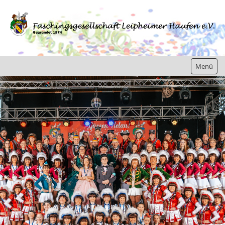
Menü
Home
Gesellschaft
Präsidium
Elferrat
Prinzenpaare
Prinzenpaare 2024 / 2025
Prinzenpaare 2023 / 2024
Prinzenpaare 2022 / 2023