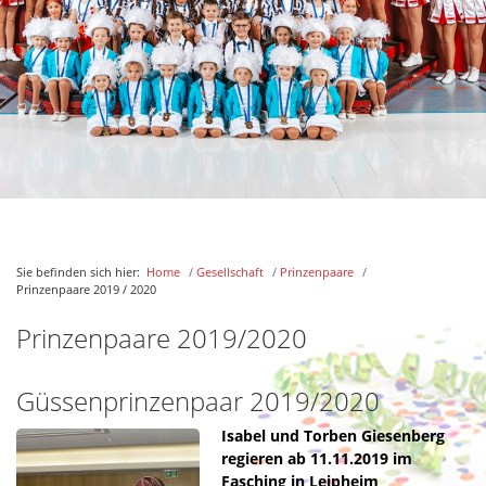
Prinzenpaare 2019 / 2020
Prinzenpaare 2018 / 2019
Prinzenpaare 2017 / 2018
Prinzenpaare 2016 / 2017
Prinzenpaare 2015 / 2016
Prinzenpaare 2014 / 2015
Prinzenpaare 2013 / 2014
Prinzenpaare 2012 / 2013
Sie befinden sich hier:
Home
/
Gesellschaft
/
Prinzenpaare
/
Prinzenpaare 2011 / 2012
Prinzenpaare 2019 / 2020
Prinzenpaare 2010 / 2011
Prinzenpaare 2019/2020
Prinzenpaare 2009 / 2010
Marschfunken
Güssenprinzenpaar 2019/2020
Weiß-Blaue-Garde
Isabel und Torben Giesenberg
Güssenfunken
regieren ab 11.11.2019 im
Güssengarde
Fasching in Leipheim