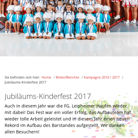
Inthronisation Kampagne 2016/17
Verleihung Hirsch am goldenen Vlies 2016 in Stuttgart
Inthronisation Gesellschaft Moebelwagen Stuttgart 2017
7-Schwaben Ordenskapitel 2017
Prunksitzung RCV Roth Nuernberg 2017
Besuch bei der Bundeskanzlerin in Berlin 2017
Prunksitzung 2017
Schlagernacht 2017
Sie befinden sich hier:
Home
/
Bilder/Berichte
/
Kampagne 2016 / 2017
/
Jubiläums-Kinderfest 2017
Kinderball 2017
Jubiläums-Kinderfest 2017
Seniorennachmittag 2017
Rathaussturm 2017
Auch in diesem Jahr war die FG. Leipheimer Haufen wieder
mit dabei! Das Fest war ein voller Erfolg, das Aufbauteam hat
Kehraus 2017
wieder tolle Arbeit geleistet und in diesem Jahr einen neuen
Jubiläums-Kinderfest 2017
Rekord im Aufbau des Barstandes aufgestellt. Wir danken
allen Besuchern!
Bowling 2017