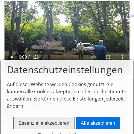
Workshop Fitnesstraining 2017
Kampagne 2015 / 2016
Aktuelles
Kontakt
Links
Downloads
Datenschutzeinstellungen
Datenschutz
Auf dieser Website werden Cookies genutzt. Sie
Mitgliederbereich
Impressum
Kontakt
können alle Cookies akzeptieren oder nur bestimmte
© 2014 www.leipheimer-haufen.de - realisiert von
New Media Service
auswählen. Sie können diese Einstellungen jederzeit
Mit uns vernetzen
ändern.
Essenzielle akzeptieren
Alle akzeptieren