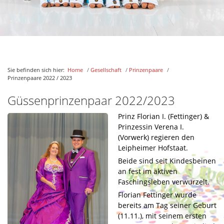
Prinzenpaare 2015 / 2016
Prinzenpaare 2014 / 2015
Prinzenpaare 2013 / 2014
Prinzenpaare 2012 / 2013
Sie befinden sich hier:
Home
/
Gesellschaft
/
Prinzenpaare
/
Prinzenpaare 2011 / 2012
Prinzenpaare 2022 / 2023
Prinzenpaare 2010 / 2011
Güssenprinzenpaar 2022/2023
Prinzenpaare 2009 / 2010
Prinz Florian I. (Fettinger) &
Marschfunken
Prinzessin Verena I.
Weiß-Blaue-Garde
(Vorwerk) regieren den
Leipheimer Hofstaat.
Güssenfunken
Beide sind seit Kindesbeinen
Güssengarde
an fest im aktiven
Tanzmariechen
Faschingsleben verwurzelt.
Florian Fettinger wurde
Leipheimer Gassaheulr
bereits am Tag seiner Geburt
Faschingsjugend
(11.11.), mit seinem ersten