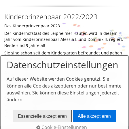
Kinderprinzenpaar 2022/2023
Das Kinderprinzenpaar 2023
Der Kinderhofstaat des Leipheimer Haufen wird in diesem
Jahr vom Kinderprinzenpaar Alessia I. und Dominik II. regiert.
Beide sind 9 Jahre alt.
Sie sind schon seit dem Kindergarten befreundet und gehen
nun in die 4. Klasse der Grundschule Leipheim.
Datenschutzeinstellungen
Lieblingsfächer beider sind Sport und Mathe.
Alessias Hobbies sind Ballett und natürlich Garde – sie tanzt
bereits, seit sie drei Jahre alt ist. Erst in der Minigarde und
Auf dieser Website werden Cookies genutzt. Sie
nun in der weiß-blauen Garde.
können alle Cookies akzeptieren oder nur bestimmte
Dominik ist ein Faschingsneuling und spielt Fußball. Er ist
auswählen. Sie können diese Einstellungen jederzeit
froh, dass er sich getraut hat den Kinderprinz zu machen,
ändern.
und ist nun gespannt, was ihn alles erwartet.
Das neue Prinzenpaar freut sich auf Auftritte,
Essenzielle akzeptieren
Alle akzeptieren
Faschingsumzüge und auf eine schöne und lustige Session.
Cookie-Einstellungen