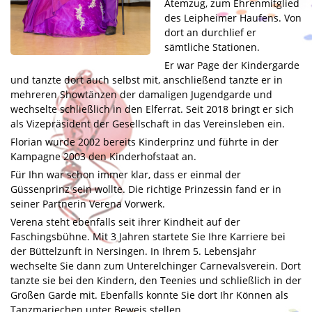
Atemzug, zum Ehrenmitglied
Ehrenpäsidenten
des Leipheimer Haufens. Von
Ehrensenatoren
dort an durchlief er
sämtliche Stationen.
Jugend
Er war Page der Kindergarde
und tanzte dort auch selbst mit, anschließend tanzte er in
Bilder/Berichte
mehreren Showtänzen der damaligen Jugendgarde und
wechselte schließlich in den Elferrat. Seit 2018 bringt er sich
Aktuelles
als Vizepräsident der Gesellschaft in das Vereinsleben ein.
Kontakt
Florian wurde 2002 bereits Kinderprinz und führte in der
Kampagne 2003 den Kinderhofstaat an.
Links
Für Ihn war schon immer klar, dass er einmal der
Güssenprinz sein wollte. Die richtige Prinzessin fand er in
Downloads
seiner Partnerin Verena Vorwerk.
Verena steht ebenfalls seit ihrer Kindheit auf der
Datenschutz
Faschingsbühne. Mit 3 Jahren startete Sie Ihre Karriere bei
der Büttelzunft in Nersingen. In Ihrem 5. Lebensjahr
wechselte Sie dann zum Unterelchinger Carnevalsverein. Dort
tanzte sie bei den Kindern, den Teenies und schließlich in der
Großen Garde mit. Ebenfalls konnte Sie dort Ihr Können als
Tanzmariechen unter Beweis stellen.