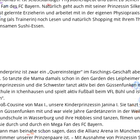
Fan des FC Bayern. Natürlich geht auch mit seiner Prinzessin Silk
ist gelernte Erzieherin und arbeitet mit in der eigenen Physioprax
ing (als Trainerin) noch Lesen und natürlich Shopping mit Ihrem 
nsamen Sushi-Essen.
nderprinz ist zwar ein „Quereinsteiger“ im Faschings-Geschäft abe
. So tanzte die Mama damals schon in den Garden des Leipheime
nprinzessin und die Schwester tanzt aktiv bei den Güssenfunken mit
chule in Ichenhausen und spielt aktiv Fußball beim VFL Bühl und is
n“.
oß-Cousine von Max I., unsere Kinderprinzessin Janina I. Sie tanzt
en Güssenfunken mit und war viele Jahre Gardetänzerin in der Weiß-
rundschule in Wasserburg und ihre Hobbies sind tanzen, filmen und 
sie durch und durch ein Mega Fan des FC Bayern.
ann man beinahe schon sagen, dass die Allianz Arena in München 
immer unserer Prinzenpaare ist. – Mit Ausnahme von Prinzessin Sil