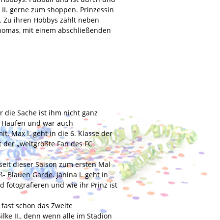
e II. gerne zum shoppen. Prinzessin
is. Zu ihren Hobbys zählt neben
Thomas, mit einem abschließenden
r die Sache ist ihm nicht ganz
r Haufen und war auch
. Max I. geht in die 6. Klasse der
t der „weltgrößte Fan des FC
 seit dieser Saison zum ersten Mal
 Blauen Garde. Janina I. geht in
fotografieren und wie ihr Prinz ist
fast schon das Zweite
ke II., denn wenn alle im Stadion