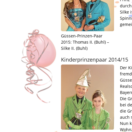
durch 
Silke 
Spinn
gemei
Güssen-Prinzen-Paar
2015: Thomas II. (Buhl) –
Silke II. (Buhl)
Kinderprinzenpaar 2014/15
Der Ki
fremd
Güsse
Reals
Bayer
Die Gr
bei d
die G
auch 
Nun k
Wohnz