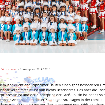
Prinzenpaare
/
Prinzenpaare 2014 / 2015
esem Jahr erlebt der Leipheimer Haufen einen ganz besonderen U
npaar verheiratet ist, ist nun nichts Besonderes. Das aber die Toch
prinzessin ist und der Kinderprinz der Groß-Cousin ist, hat es so
zenpaar-Amt“ bleibt in dieser Kampagne sozusagen in der Familie.
Thomas II. ist selbstständiger Physiotherapeut und zählt zu seine