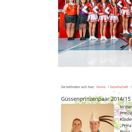
Sie befinden sich hier:
Home
/
Gesellschaft
/
Güssenprinzenpaar 2014/15
In di
Prinze
Kinder
„Prin
Prinz 