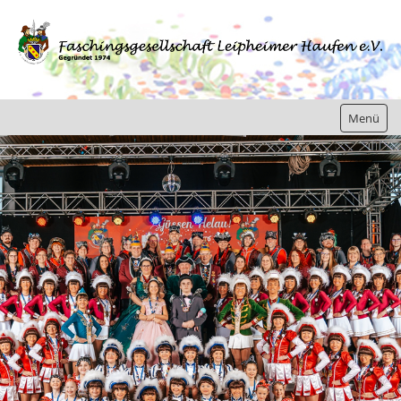
Menü
Home
Gesellschaft
Jugend
Bilder/Berichte
Kampagne 2019 / 2020
Kampagne 2018 / 2019
Kampagne 2017 / 2018
Inthronisation Kampagne 2017/18