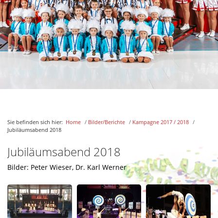
Verleihung Hirsch am goldenen Vlies 2017
7-Schwaben Ordenskapitel
Narrenmesse
Guggamusiktreffen
Sieben-Schwaben-Prunksitzung
Schlagernacht
Kinderball
Rathaussturm
Sie befinden sich hier:
Home
/
Bilder/Berichte
/
Kampagne 2017 / 2018
/
Jubiläumsabend 2018
Hennef
Jubiläumsabend 2018
Jubiläumsabend 2018
Kampagne 2016 / 2017
Bilder: Peter Wieser, Dr. Karl Werner
Kampagne 2015 / 2016
Aktuelles