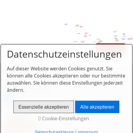
ZURÜCK
Datenschutzeinstellungen
Auf dieser Website werden Cookies genutzt. Sie
Mitgliederbereich
Impressum
Kontakt
können alle Cookies akzeptieren oder nur bestimmte
© 2014 www.leipheimer-haufen.de - realisiert von
New Media Service
auswählen. Sie können diese Einstellungen jederzeit
Mit uns vernetzen
ändern.
Essenzielle akzeptieren
Alle akzeptieren
Cookie-Einstellungen
Datenschutzerklärung
|
Impressum