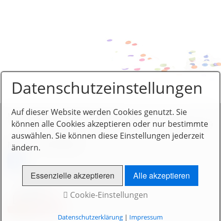
Datenschutzeinstellungen
Auf dieser Website werden Cookies genutzt. Sie
Mitgliederbereich
Impressum
Kontakt
können alle Cookies akzeptieren oder nur bestimmte
© 2014 www.leipheimer-haufen.de - realisiert von
New Media Service
auswählen. Sie können diese Einstellungen jederzeit
Mit uns vernetzen
ändern.
Essenzielle akzeptieren
Alle akzeptieren
Cookie-Einstellungen
Datenschutzerklärung
|
Impressum