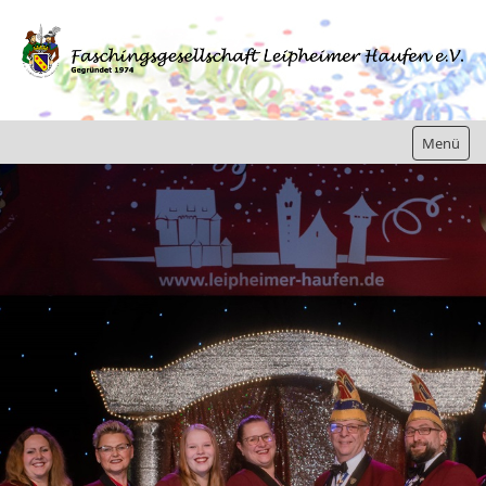
Menü
Home
Gesellschaft
Präsidium
Elferrat
Prinzenpaare
Marschfunken
Weiß-Blaue-Garde
Güssenfunken