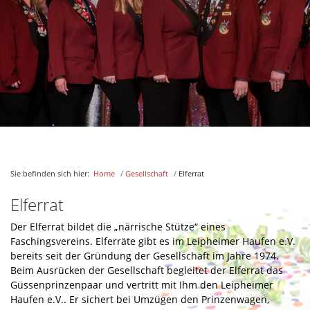
Güssengarde
Tanzmariechen
Leipheimer Gassaheulr
Faschingsjugend
Ehrenpäsidenten
Ehrensenatoren
Jugend
Bilder/Berichte
Sie befinden sich hier:
Home
/
Gesellschaft
/
Elferrat
Aktuelles
Elferrat
Der Elferrat bildet die „närrische Stütze“ eines
Kontakt
Faschingsvereins. Elferräte gibt es im Leipheimer Haufen e.V.
Links
bereits seit der Gründung der Gesellschaft im Jahre 1974.
Beim Ausrücken der Gesellschaft begleitet der Elferrat das
Downloads
Güssenprinzenpaar und vertritt mit Ihm den Leipheimer
Haufen e.V.. Er sichert bei Umzügen den Prinzenwagen,