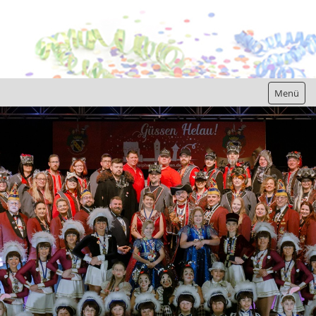
Menü
Home
Gesellschaft
Präsidium
Elferrat
Prinzenpaare
Marschfunken
Weiß-Blaue-Garde
Güssenfunken