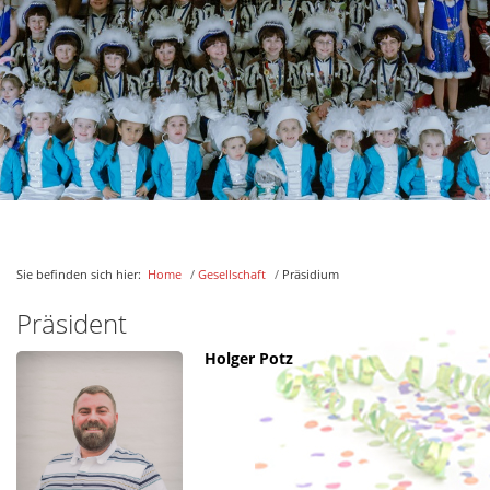
Güssengarde
Tanzmariechen
Leipheimer Gassaheulr
Faschingsjugend
Ehrenpäsidenten
Ehrensenatoren
Jugend
Bilder/Berichte
Sie befinden sich hier:
Home
/
Gesellschaft
/
Präsidium
Aktuelles
Präsident
Holger Potz
Kontakt
Links
Downloads