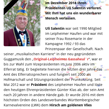
im Dezember 2018 Ihren
Präsidenten Uli Salentin verloren.
Mit Ihm hat uns ein wunderbarer
Mensch verlassen.
Uli Salentin
war seit 1990 Mitglied
im Leipheimer Haufen und war mit
seiner Frau Rosemarie in der
Kampagne 1992 / 93 das
Prinzenpaar der Gesellschaft. Nach
seiner „musikalischen Karriere" in der neu gegründeten
Guggamusik den „
Original-Leipheimer Gassaheul´r
", war er
bis zur Wahl zum Vizepräsidenten im Juni 2006 aktiv im
Elferrat tätig. Er begleitete hiervon die letzten drei Jahre das
Amt des Elferratssprechers und fungiert seit 2000 als
Hofmarschall und Sitzungspräsident der Prunksitzung. Seit
Mai 2012 war er
Präsident
des Leipheimer Haufen und löste
den heutigen Ehrenpräsidenten Günter Klas ab, der sein Amt
nach 20 Jahren in andere Hände gab. Er wurde 2016 mit dem
höchsten Orden des Landesverbandes Württembergischer
Karnevalvereine (LWK) dem
Hirsch am goldenen Vlies