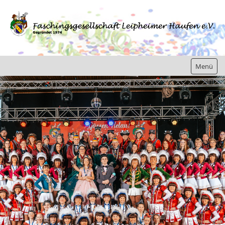
Menü
Home
Gesellschaft
Jugend
Bilder/Berichte
Aktuelles
Kontakt
Links